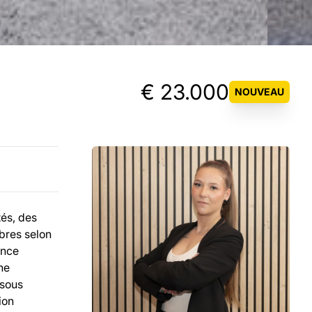
€ 23.000
NOUVEAU
és, des
bres selon
ance
ne
 sous
ion