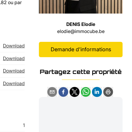
.82 ou par
DENIS Elodie
elodie@immocube.be
Download
Demande d'informations
Download
Download
Partagez cette propriété
Download
1