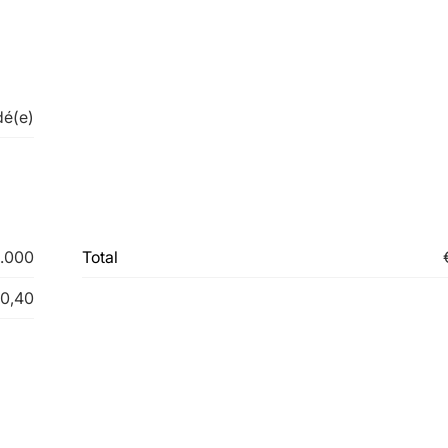
dé(e)
.000
Total
10,40
dé(e)
Affectation
Pas encor