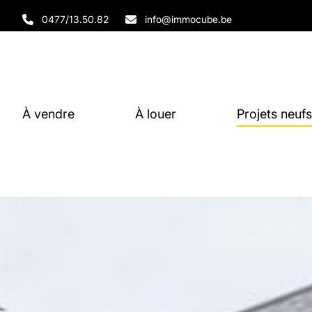
Aller au contenu principal
0477/13.50.82
info@immocube.be
À vendre
À louer
Projets neufs