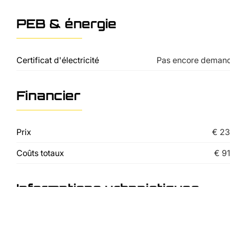
PEB & énergie
Certificat d'électricité
Pas encore deman
Financier
Prix
€ 23
Coûts totaux
€ 9
Informations urbanistiques
Droit de préemption
Pas encore deman