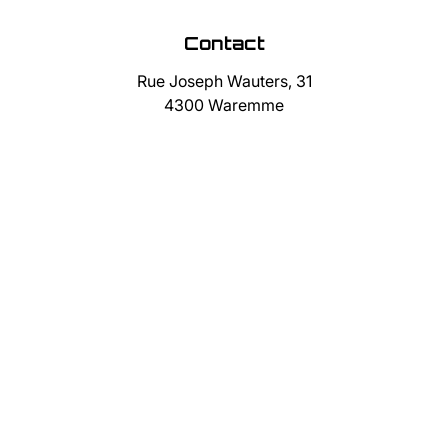
Contact
Rue Joseph Wauters, 31
4300 Waremme
019/75.10.32
0477/13.50.82
info@immocube.be
Suivez-nous
Facebook
Twitter
Instagram
TikTok
IMMOCUBE SRL - TVA BE 0883 491 341 - Agent immobilier
agréé n° IPI : 502.589 (Belgique) - RC professionnelle et