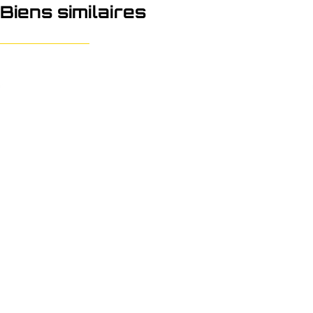
Biens similaires
NOUVEAU
Parking/Boxe de garage