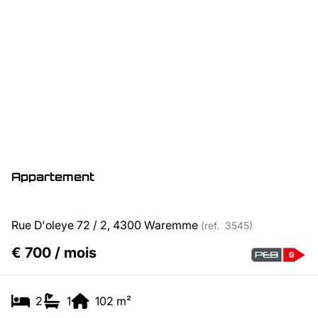
Appartement
Rue D'oleye 72 / 2, 4300 Waremme
(ref.
3545
)
€ 700 / mois
2
1
102
m²