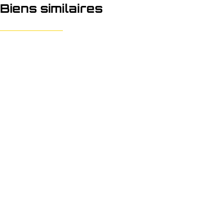
Biens similaires
NOUVEAU
Parking/Boxe de garage