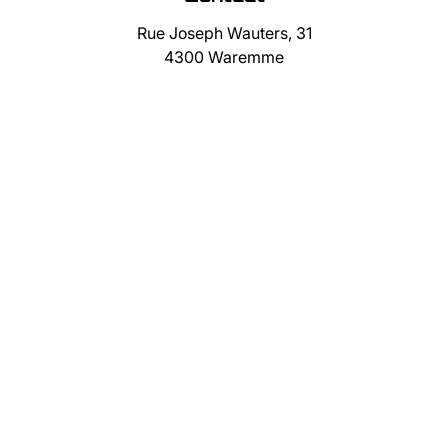
Rue Joseph Wauters, 31
4300 Waremme
019/75.10.32
0477/13.50.82
info@immocube.be
Suivez-nous
Facebook
Twitter
Instagram
TikTok
IMMOCUBE SRL - TVA BE 0883 491 341 - Agent immobilier
agréé n° IPI : 502.589 (Belgique) - RC professionnelle et
cautionnement via AXA Belgium SA - police n° 730.390.160 -
Organisme de contrôle : Institut professionnel des agents