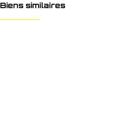
Biens similaires
NOUVEAU
Parking/Boxe de garage