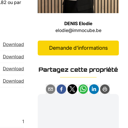
.82 ou par
DENIS Elodie
elodie@immocube.be
Download
Demande d'informations
Download
Download
Partagez cette propriété
Download
1