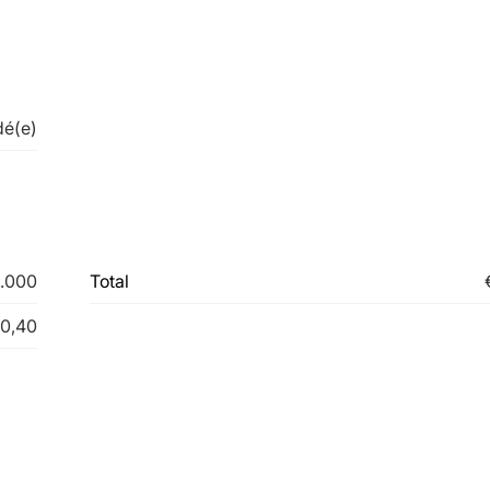
dé(e)
.000
Total
10,40
dé(e)
Affectation
Pas encor