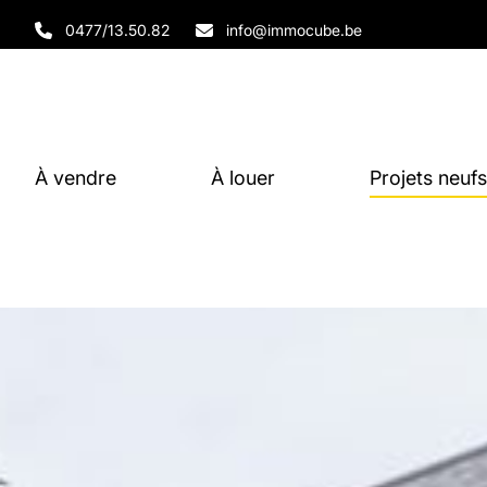
Aller au contenu principal
0477/13.50.82
info@immocube.be
À vendre
À louer
Projets neufs