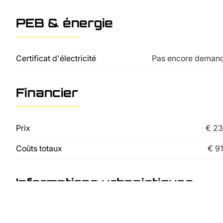
PEB & énergie
Certificat d'électricité
Pas encore deman
Financier
Prix
€ 23
Coûts totaux
€ 9
Informations urbanistiques
Droit de préemption
Pas encore deman