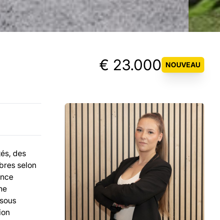
€ 23.000
NOUVEAU
és, des
bres selon
ance
ne
 sous
ion