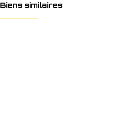
Biens similaires
NOUVEAU
Parking/Boxe de garage