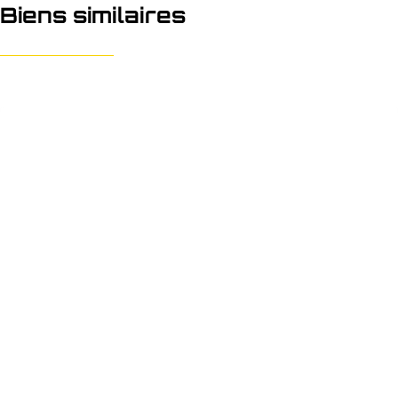
Biens similaires
NOUVEAU
Parking/Boxe de garage