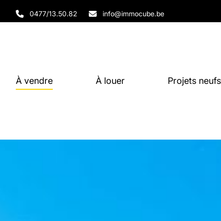
Aller au contenu principal
0477/13.50.82
info@immocube.be
À vendre
À louer
Projets neufs