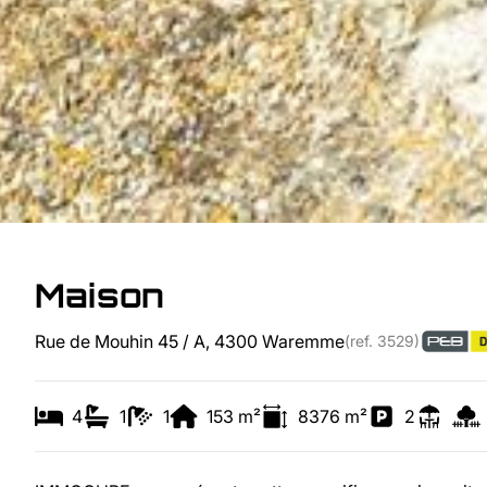
Maison
Rue de Mouhin 45 / A, 4300 Waremme
(ref.
3529
)
4
1
1
153
m²
8376
m²
2