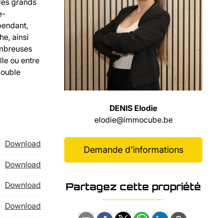
des grands
e-
épendant,
he, ainsi
nombreuses
le ou entre
double
DENIS Elodie
elodie@immocube.be
Download
Demande d'informations
Download
Download
Partagez cette propriété
Download