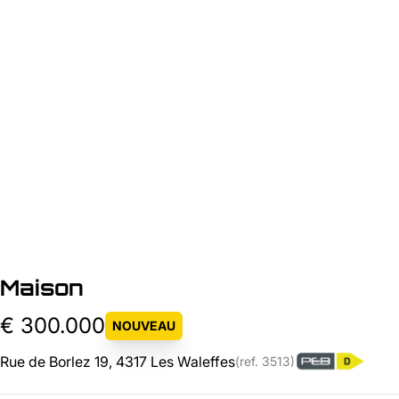
Maison
€ 300.000
NOUVEAU
Rue de Borlez 19, 4317 Les Waleffes
(ref.
3513
)