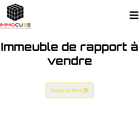
Aller au contenu principal
Immeuble de rapport à
vendre
Ouvrir le filtre
Commune
NOUVEAU
Vue de la carte
Type