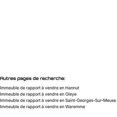
Entrepôt
Route De Namur 155 / +, 4280 Hannut
(ref.
3339
)
À partir de € 275.000
891
m²
1284
m²
10
Autres pages de recherche
:
Immeuble de rapport à vendre en Hannut
Immeuble de rapport à vendre en Oleye
Immeuble de rapport à vendre en Saint-Georges-Sur-Meuse
Immeuble de rapport à vendre en Waremme