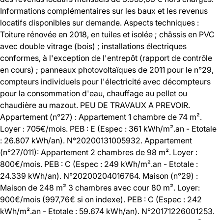
Informations complémentaires sur les baux et les revenus
locatifs disponibles sur demande. Aspects techniques :
Toiture rénovée en 2018, en tuiles et isolée ; châssis en PVC
avec double vitrage (bois) ; installations électriques
conformes, à l'exception de l'entrepôt (rapport de contrôle
en cours) ; panneaux photovoltaïques de 2011 pour le n°29,
compteurs individuels pour l'électricité avec décompteurs
pour la consommation d'eau, chauffage au pellet ou
chaudière au mazout. PEU DE TRAVAUX A PREVOIR.
Appartement (n°27) : Appartement 1 chambre de 74 m².
Loyer : 705€/mois. PEB : E (Espec : 361 kWh/m².an - Etotale
: 26.807 kWh/an). N°20200131005932. Appartement
(n°27/011): Appartement 2 chambres de 98 m². Loyer :
800€/mois. PEB : C (Espec : 249 kWh/m².an - Etotale :
24.339 kWh/an). N°20200204016764. Maison (n°29) :
Maison de 248 m² 3 chambres avec cour 80 m². Loyer:
900€/mois (997,76€ si on indexe). PEB : C (Espec : 242
kWh/m².an - Etotale : 59.674 kWh/an). N°20171226001253.