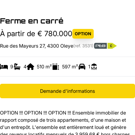
Ferme en carré
À partir de € 780.000
OPTION
Rue des Mayeurs 27, 4300 Oleye
(ref.
3531
)
9
4
510
m²
597
m²
1
Demande d'informations
OPTION !!! OPTION !!! OPTION !!! Ensemble immobilier de
rapport composé de trois appartements, d'une maison et
d'un entrepôt. L'ensemble est entièrement loué et génère
des revenus locatifs mensuels de 3.959,68 € hors charges.