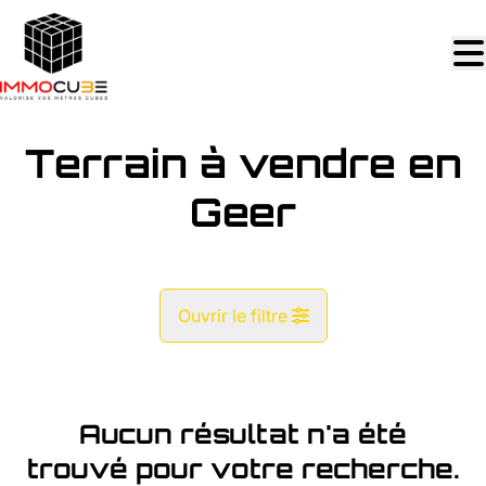
Aller au contenu principal
Terrain à vendre en
Geer
Ouvrir le filtre
Commune
Geer (4250)
Aucun résultat n'a été
Remove
Vue de la carte
trouvé pour votre recherche.