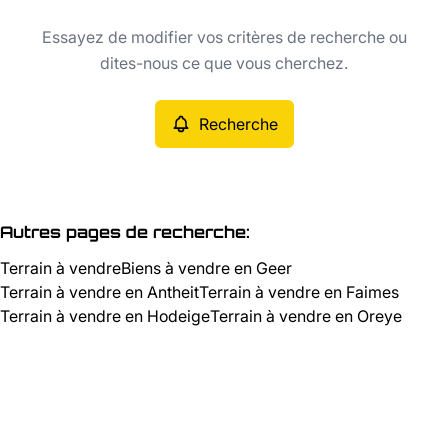
Type
Essayez de modifier vos critères de recherche ou
Terrain
Recherche
Trier par
Remove
dites-nous ce que vous cherchez.
Recherche
Critères plus
Min. budget
Autres pages de recherche
:
Terrain à vendre
Biens à vendre en Geer
Max. budget
Terrain à vendre en Antheit
Terrain à vendre en Faimes
Terrain à vendre en Hodeige
Terrain à vendre en Oreye
Chercher