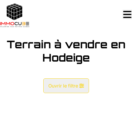
Aller au contenu principal
Terrain à vendre en
Hodeige
Ouvrir le filtre
Commune
OPTION
Hodeige (4351)
Remove
Vue de la carte