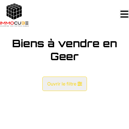
Aller au contenu principal
Biens à vendre en
Geer
Ouvrir le filtre
Commune
OPTION
Geer (4250)
Remove
Vue de la carte