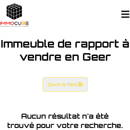
Aller au contenu principal
Immeuble de rapport à
vendre en Geer
Ouvrir le filtre
Commune
Geer (4250)
Aucun résultat n'a été
Remove
Vue de la carte
trouvé pour votre recherche.