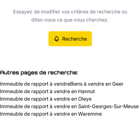
Type
Essayez de modifier vos critères de recherche ou
Immeuble de rapport
Recherche
Trier par
Remove
dites-nous ce que vous cherchez.
Recherche
Critères plus
Min. budget
Autres pages de recherche
:
Immeuble de rapport à vendre
Biens à vendre en Geer
Max. budget
Immeuble de rapport à vendre en Hannut
Immeuble de rapport à vendre en Oleye
Immeuble de rapport à vendre en Saint-Georges-Sur-Meuse
Immeuble de rapport à vendre en Waremme
Chercher