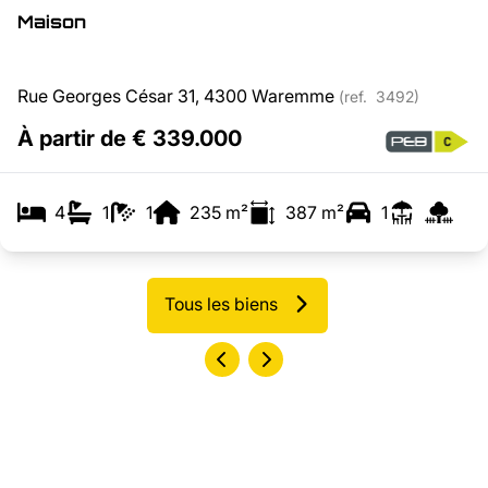
Maison
Rue Georges César 31, 4300 Waremme
(ref.
3492
)
À partir de € 339.000
4
1
1
235
m²
387
m²
1
Tous les biens