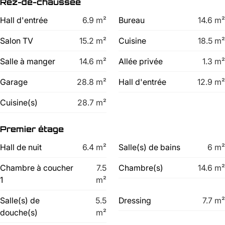
Rez-de-chaussée
Hall d'entrée
6.9
m²
Bureau
14.6
m²
Salon TV
15.2
m²
Cuisine
18.5
m²
Salle à manger
14.6
m²
Allée privée
1.3
m²
Garage
28.8
m²
Hall d'entrée
12.9
m²
Cuisine(s)
28.7
m²
Premier étage
Hall de nuit
6.4
m²
Salle(s) de bains
6
m²
Chambre à coucher
7.5
Chambre(s)
14.6
m²
1
m²
Salle(s) de
5.5
Dressing
7.7
m²
douche(s)
m²