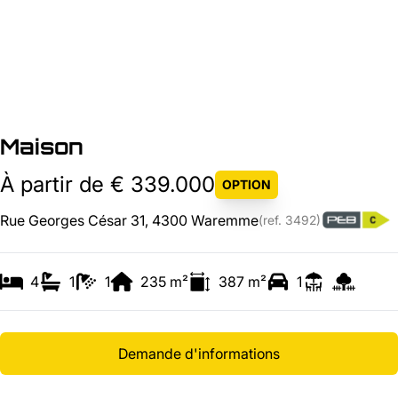
Maison
À partir de € 339.000
OPTION
Rue Georges César 31, 4300 Waremme
(ref.
3492
)
4
1
1
235
m²
387
m²
1
Demande d'informations