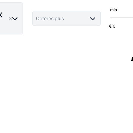
min
emove
Critères plus
OPTION