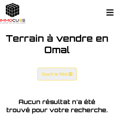
Aller au contenu principal
Terrain à vendre en
Omal
Ouvrir le filtre
Commune
Omal (4252)
Aucun résultat n'a été
Remove
Vue de la carte
trouvé pour votre recherche.