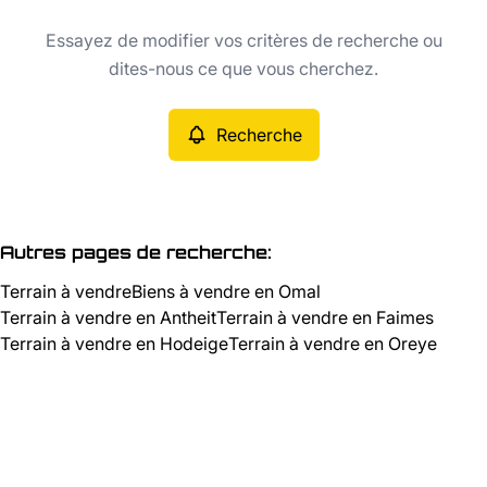
Type
Essayez de modifier vos critères de recherche ou
Terrain
Recherche
Trier par
Remove
dites-nous ce que vous cherchez.
Recherche
Critères plus
Min. budget
Autres pages de recherche
:
Terrain à vendre
Biens à vendre en Omal
Max. budget
Terrain à vendre en Antheit
Terrain à vendre en Faimes
Terrain à vendre en Hodeige
Terrain à vendre en Oreye
Chercher