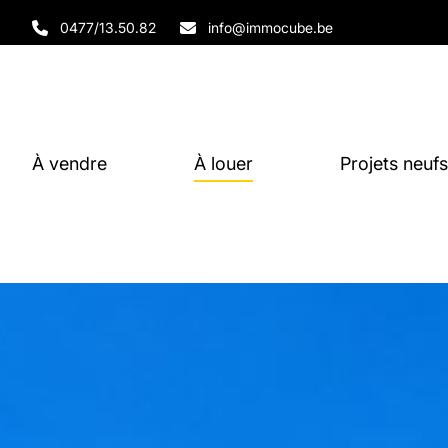
Aller au contenu principal
0477/13.50.82
info@immocube.be
À vendre
À louer
Projets neufs