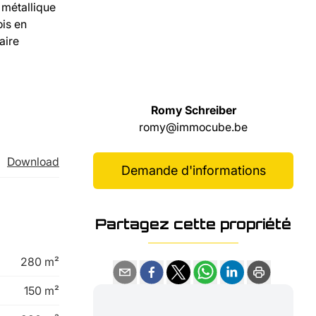
 métallique
ois en
aire
Romy Schreiber
romy@immocube.be
Download
Demande d'informations
Partagez cette propriété
280 m²
150 m²