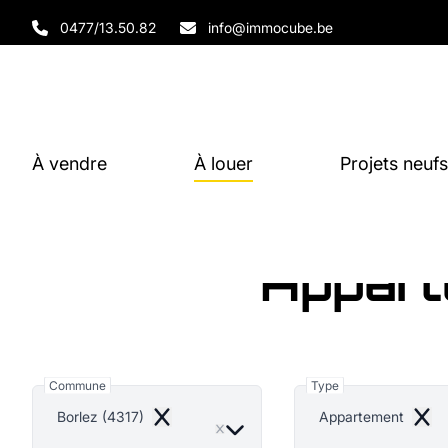
Aller au contenu principal
0477/13.50.82
info@immocube.be
À vendre
À louer
Projets neufs
Appart
Commune
Type
Borlez (4317)
Appartement
Remove
Remo