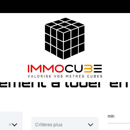
ement à louer en
min
ve
Critères plus