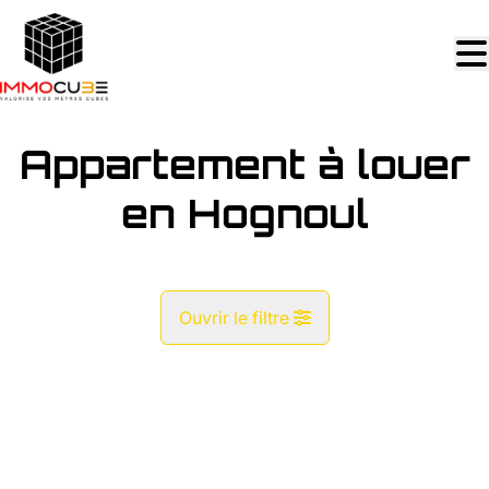
Aller au contenu principal
Appartement à louer
en Hognoul
Ouvrir le filtre
Commune
OPTION
Hognoul (4342)
Remove
Vue de la carte