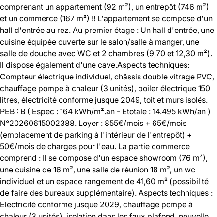
comprenant un appartement (92 m²), un entrepôt (746 m²)
et un commerce (167 m²) !! L'appartement se compose d'un
hall d'entrée au rez. Au premier étage : Un hall d'entrée, une
cuisine équipée ouverte sur le salon/salle à manger, une
salle de douche avec WC et 2 chambres (9,70 et 12,30 m²).
Il dispose également d'une cave.Aspects techniques:
Compteur électrique individuel, châssis double vitrage PVC,
chauffage pompe à chaleur (3 unités), boiler électrique 150
litres, électricité conforme jusque 2049, toit et murs isolés.
PEB : B ( Espec : 164 kWh/m².an - Etotale : 14.495 kWh/an )
N°20260615002388. Loyer : 855€/mois + 65€/mois
(emplacement de parking à l'intérieur de l'entrepôt) +
50€/mois de charges pour l'eau. La partie commerce
comprend : Il se compose d'un espace showroom (76 m²),
une cuisine de 16 m², une salle de réunion 18 m², un wc
individuel et un espace rangement de 41,60 m² (possibilité
de faire des bureaux supplémentaire). Aspects techniques :
Electricité conforme jusque 2029, chauffage pompe à
chaleur (3 unités), isolation dans les faux plafond, nouvelle