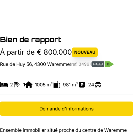
Bien de rapport
À partir de € 800.000
NOUVEAU
Rue de Huy 56, 4300 Waremme
(ref.
3496
)
2
1
1005
m²
981
m²
24
Demande d'informations
Ensemble immobilier situé proche du centre de Waremme