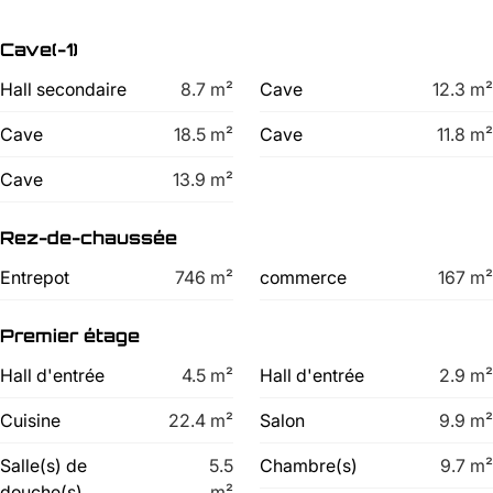
Cave(-1)
Hall secondaire
8.7
m²
Cave
12.3
m²
Cave
18.5
m²
Cave
11.8
m²
Cave
13.9
m²
Rez-de-chaussée
Entrepot
746
m²
commerce
167
m²
Premier étage
Hall d'entrée
4.5
m²
Hall d'entrée
2.9
m²
Cuisine
22.4
m²
Salon
9.9
m²
Salle(s) de
5.5
Chambre(s)
9.7
m²
douche(s)
m²