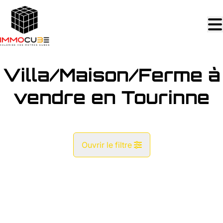
Aller au contenu principal
Villa/Maison/Ferme à
vendre en Tourinne
Ouvrir le filtre
Commune
OPTION
Tourinne (4263)
Remove
Vue de la carte