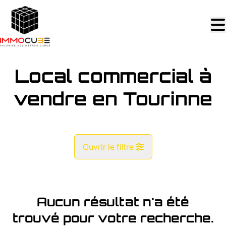
Aller au contenu principal
Local commercial à
vendre en Tourinne
Ouvrir le filtre
Commune
Tourinne (4263)
Aucun résultat n'a été
Remove
Vue de la carte
trouvé pour votre recherche.