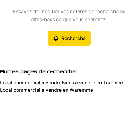
Type
Essayez de modifier vos critères de recherche ou
Local commercial
Recherche
Trier par
Remove
dites-nous ce que vous cherchez.
Recherche
Critères plus
Min. budget
Autres pages de recherche
:
Local commercial à vendre
Biens à vendre en Tourinne
Max. budget
Local commercial à vendre en Waremme
Chercher