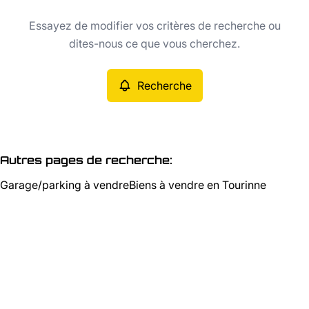
Type
Essayez de modifier vos critères de recherche ou
Recherche
Trier par
dites-nous ce que vous cherchez.
Critères plus
Recherche
Min. budget
Autres pages de recherche
:
Garage/parking à vendre
Biens à vendre en Tourinne
Max. budget
Chercher