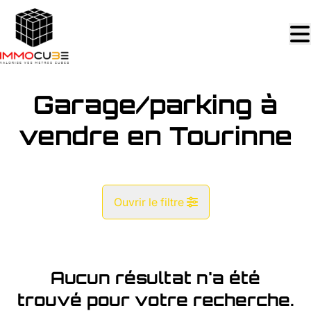
Aller au contenu principal
Garage/parking à
vendre en Tourinne
Ouvrir le filtre
Commune
Tourinne (4263)
Aucun résultat n'a été
Remove
Vue de la carte
trouvé pour votre recherche.