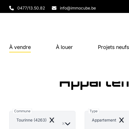
Aller au contenu principal
0477/13.50.82
info@immocube.be
À vendre
À louer
Projets neufs
Appartem
Commune
Type
Tourinne (4263)
Appartement
Remove
Remo