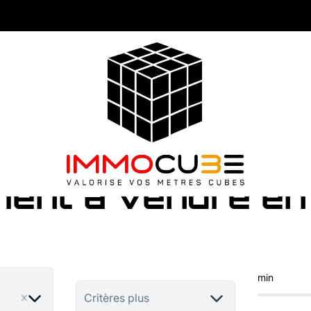
ent à vendre en
min
ve
Critères plus