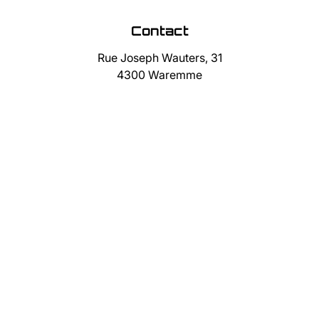
Contact
Rue Joseph Wauters, 31
4300 Waremme
019/75.10.32
0477/13.50.82
info@immocube.be
Suivez-nous
Facebook
Twitter
Instagram
TikTok
IMMOCUBE SRL - TVA BE 0883 491 341 - Agent immobilier
agréé n° IPI : 502.589 (Belgique) - RC professionnelle et