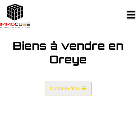
Aller au contenu principal
Biens à vendre en
Oreye
Ouvrir le filtre
Commune
OPTION
Oreye (4360)
Remove
Vue de la carte