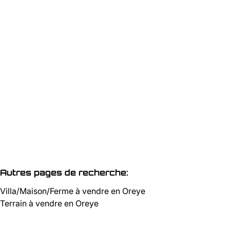
Terrain
Grand Route , 4360 Oreye
(ref.
3101
)
€ 964.000
12521
m²
Autres pages de recherche
:
Villa/Maison/Ferme à vendre en Oreye
Terrain à vendre en Oreye