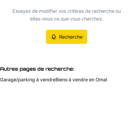
Type
Essayez de modifier vos critères de recherche ou
Recherche
Trier par
dites-nous ce que vous cherchez.
Critères plus
Recherche
Min. budget
Autres pages de recherche
:
Garage/parking à vendre
Biens à vendre en Omal
Max. budget
Chercher