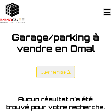
Aller au contenu principal
Garage/parking à
vendre en Omal
Ouvrir le filtre
Commune
Omal (4252)
Aucun résultat n'a été
Remove
Vue de la carte
trouvé pour votre recherche.