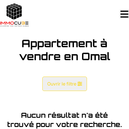
Aller au contenu principal
Appartement à
vendre en Omal
Ouvrir le filtre
Commune
Omal (4252)
Aucun résultat n'a été
Remove
Vue de la carte
trouvé pour votre recherche.