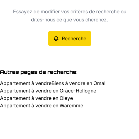
Type
Essayez de modifier vos critères de recherche ou
Appartement
Recherche
Trier par
Remove
dites-nous ce que vous cherchez.
Recherche
Critères plus
Min. budget
Autres pages de recherche
:
Appartement à vendre
Biens à vendre en Omal
Max. budget
Appartement à vendre en Grâce-Hollogne
Appartement à vendre en Oleye
Appartement à vendre en Waremme
Chercher