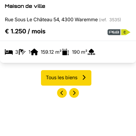
Maison de ville
Rue Sous Le Château 54, 4300 Waremme
(ref.
3535
)
€ 1.250 / mois
3
1
159.12
m²
190
m²
Tous les biens