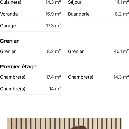
Cuisine(s)
14.3
m²
Séjour
14.1
m²
Veranda
16.9
m²
Buanderie
8.2
m²
Garage
17.3
m²
Grenier
Grenier
8.2
m²
Grenier
46.1
m²
Premier étage
Chambre(s)
17.4
m²
Chambre(s)
14.3
m²
Chambre(s)
14
m²