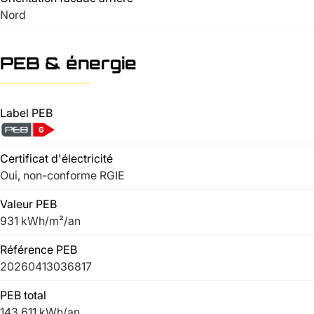
Nord
PEB & énergie
Label PEB
Certificat d'électricité
Oui, non-conforme RGIE
Valeur PEB
931 kWh/m²/an
Référence PEB
20260413036817
PEB total
143.611 kWh/an