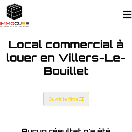
Aller au contenu principal
Local commercial à
louer en Villers-Le-
Bouillet
Ouvrir le filtre
Commune
Villers-Le-Bouillet (4530)
Aucun résultat n'a été
Remove