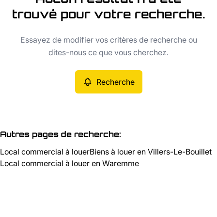
Vue de la carte
trouvé pour votre recherche.
Type
Essayez de modifier vos critères de recherche ou
Local commercial
Recherche
Trier par
Remove
dites-nous ce que vous cherchez.
Recherche
Critères plus
Min. budget
Autres pages de recherche
:
Local commercial à louer
Biens à louer en Villers-Le-Bouillet
Max. budget
Local commercial à louer en Waremme
Chercher