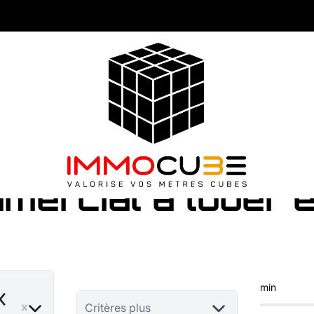
mercial à louer 
min
emove
Critères plus