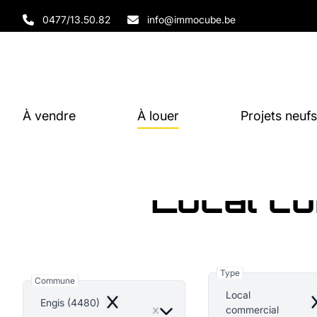
Aller au contenu principal
0477/13.50.82
info@immocube.be
À vendre
À louer
Projets neufs
Local co
Type
Commune
Local
Engis (4480)
Remove
R
commercial