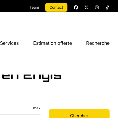
Team
Contact
Services
Estimation offerte
Recherche
 en Engis
max
Chercher