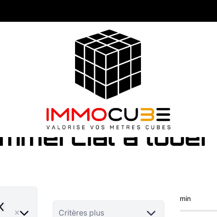
mmercial à louer
min
emove
Critères plus