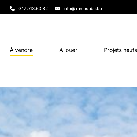
Aller au contenu principal
0477/13.50.82
info@immocube.be
À vendre
À louer
Projets neufs