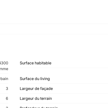
 4300
Surface habitable
emme
rbain
Surface du living
3
Largeur de façade
6
Largeur du terrain