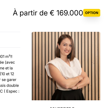
À partir de € 169.000
OPTION
01 m²!!
rée (avec
ne et la
(10 et 12
r se garer
ssis double
 C ( Espec :