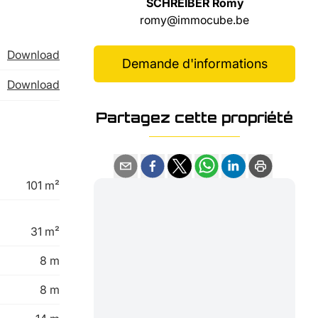
SCHREIBER Romy
romy@immocube.be
Download
Demande d'informations
Download
Partagez cette propriété
101 m²
31 m²
8 m
8 m