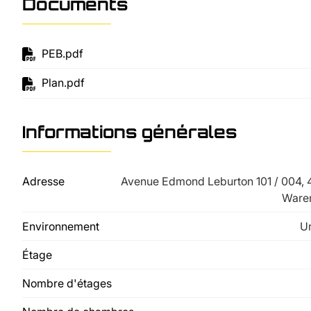
Documents
PEB.pdf
Plan.pdf
Informations générales
Adresse
Avenue Edmond Leburton 101 / 004,
War
Environnement
U
Étage
Nombre d'étages