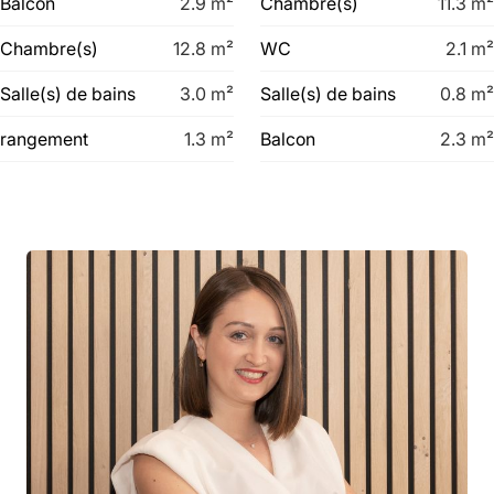
Balcon
2.9
m²
Chambre(s)
11.3
m²
Chambre(s)
12.8
m²
WC
2.1
m²
Salle(s) de bains
3.0
m²
Salle(s) de bains
0.8
m²
rangement
1.3
m²
Balcon
2.3
m²