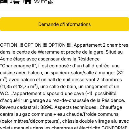
2
1
99
m²
Demande d'informations
OPTION !!!! OPTION !!!! OPTION !!!!! Appartement 2 chambres
dans le centre de Waremme et proche de la gare! Situé au
4ème étage avec ascenseur dans la Résidence
"Charlemagne II", il est composé : d'un hall d'entrée, une
cuisine avec balcon, un spacieux salon/salle à manger (32
m²) avec balcon et un hall de nuit desservant 2 chambres
(11,35 et 12,75 m²), une salle de bain, un rangement et un
WC. L'appartement dispose d'une cave (-1), possibilité
d'acquérir un garage au rez-de-chaussée de la Résidence.
Revenu cadastral : 889€. Aspects techniques : Chauffage
central au gaz communs + eau chaude/froide communs
(calorimètres/décompteurs), châssis double vitrage alu avec
volets manuels dans les chambres et électricité CONFORME.