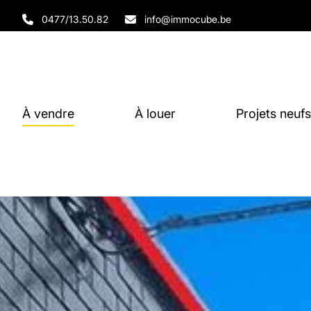
Aller au contenu principal
0477/13.50.82
info@immocube.be
À vendre
À louer
Projets neufs