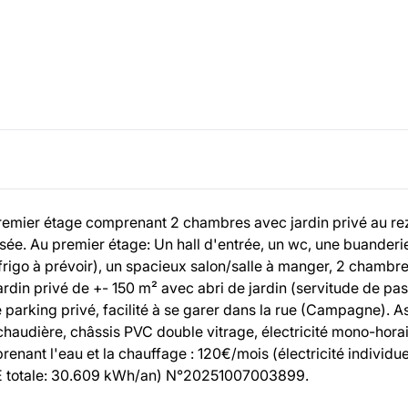
premier étage comprenant 2 chambres avec jardin privé au re
sée. Au premier étage: Un hall d'entrée, un wc, une buanderi
rigo à prévoir), un spacieux salon/salle à manger, 2 chambres
Jardin privé de +- 150 m² avec abri de jardin (servitude de p
 parking privé, facilité à se garer dans la rue (Campagne). A
audière, châssis PVC double vitrage, électricité mono-horai
nt l'eau et la chauffage : 120€/mois (électricité individuel
- E totale: 30.609 kWh/an) N°20251007003899.