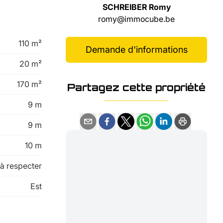
SCHREIBER Romy
romy@immocube.be
110 m²
Demande d'informations
20 m²
170 m²
Partagez cette propriété
9 m
9 m
10 m
 à respecter
Est