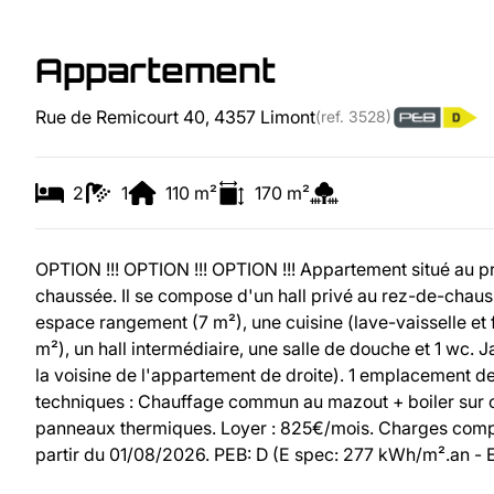
Appartement
Rue de Remicourt 40, 4357 Limont
(ref.
3528
)
2
1
110
m²
170
m²
OPTION !!! OPTION !!! OPTION !!! Appartement situé au 
chaussée. Il se compose d'un hall privé au rez-de-chaus
espace rangement (7 m²), une cuisine (lave-vaisselle et f
m²), un hall intermédiaire, une salle de douche et 1 wc. 
la voisine de l'appartement de droite). 1 emplacement de
techniques : Chauffage commun au mazout + boiler sur ch
panneaux thermiques. Loyer : 825€/mois. Charges comprena
partir du 01/08/2026. PEB: D (E spec: 277 kWh/m².an 