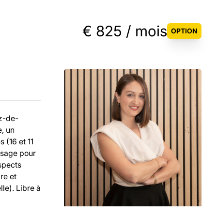
€ 825 / mois
OPTION
z-de-
e, un
 (16 et 11
assage pour
spects
re et
le). Libre à