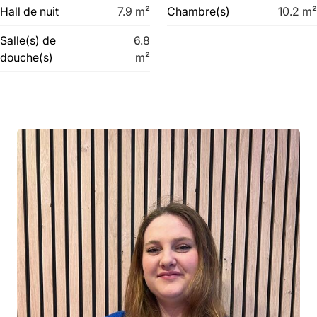
Hall de nuit
7.9
m²
Chambre(s)
10.2
m²
Salle(s) de
6.8
douche(s)
m²